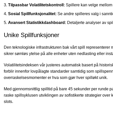
Tilpassbar Volatilitetskontroll:
Spillere kan velge mellom 
Sosial Spillfunksjonalitet:
Se andre spilleres valg i sannti
Avansert Statistikkdashboard:
Detaljerte analyser av spi
Unike Spillfunksjoner
Den teknologiske infrastrukturen bak vårt spill representere
sikrer sømløs ytelse på alle enheter uten nedlasting eller inst
Volatilitetsindeksen vår justeres automatisk basert på historis
forblir innenfor lovpålagte standarder samtidig som spillsp
overraskelsesmomenter er hva som gjør hver spilløkt unik.
Med gjennomsnittlig spilltid på bare 45 sekunder per runde passe
raske spillsyklusen utviklingen av sofistikerte strategier ove
slots.