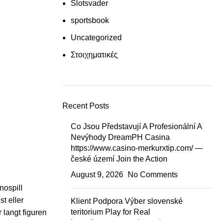
Slotsvader
sportsbook
Uncategorized
Στοιχηματικές
Recent Posts
Co Jsou Představují A Profesionální A
Nevýhody DreamPH Casina
https://www.casino-merkurxtip.com/ —
české území Join the Action
August 9, 2026
No Comments
nospill
t eller
Klient Podpora Výber slovenské
teritorium Play for Real
 langt figuren