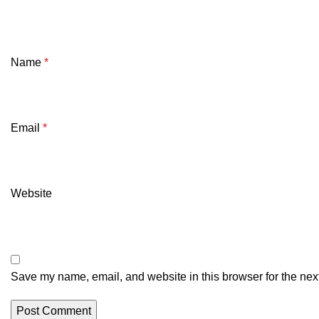
Name
*
Email
*
Website
Save my name, email, and website in this browser for the nex