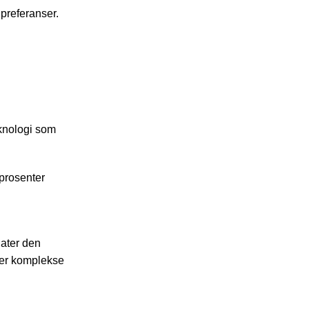
preferanser.
eknologi som
sprosenter
later den
ller komplekse