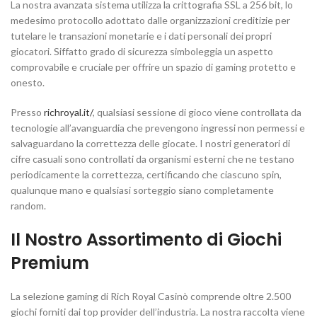
La nostra avanzata sistema utilizza la crittografia SSL a 256 bit, lo
medesimo protocollo adottato dalle organizzazioni creditizie per
tutelare le transazioni monetarie e i dati personali dei propri
giocatori. Siffatto grado di sicurezza simboleggia un aspetto
comprovabile e cruciale per offrire un spazio di gaming protetto e
onesto.
Presso
richroyal.it/
, qualsiasi sessione di gioco viene controllata da
tecnologie all’avanguardia che prevengono ingressi non permessi e
salvaguardano la correttezza delle giocate. I nostri generatori di
cifre casuali sono controllati da organismi esterni che ne testano
periodicamente la correttezza, certificando che ciascuno spin,
qualunque mano e qualsiasi sorteggio siano completamente
random.
Il Nostro Assortimento di Giochi
Premium
La selezione gaming di Rich Royal Casinò comprende oltre 2.500
giochi forniti dai top provider dell’industria. La nostra raccolta viene