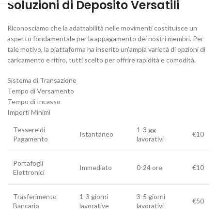
Soluzioni di Deposito Versatili
Riconosciamo che la adattabilità nelle movimenti costituisce un
aspetto fondamentale per la appagamento dei nostri membri. Per
tale motivo, la piattaforma ha inserito un’ampia varietà di opzioni di
caricamento e ritiro, tutti scelto per offrire rapidità e comodità.
Sistema di Transazione
Tempo di Versamento
Tempo di Incasso
Importi Minimi
Tessere di
1-3 gg
Istantaneo
€10
Pagamento
lavorativi
Portafogli
Immediato
0-24 ore
€10
Elettronici
Trasferimento
1-3 giorni
3-5 giorni
€50
Bancario
lavorative
lavorativi