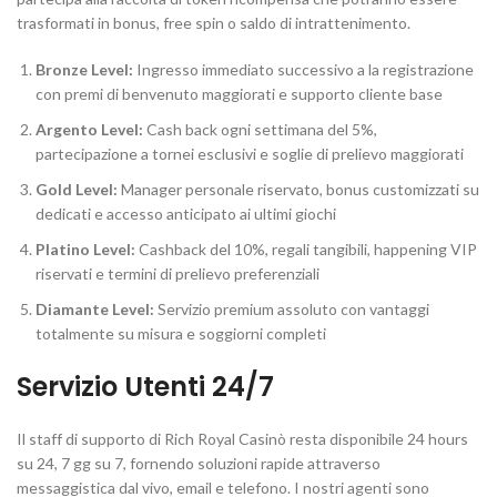
trasformati in bonus, free spin o saldo di intrattenimento.
Bronze Level:
Ingresso immediato successivo a la registrazione
con premi di benvenuto maggiorati e supporto cliente base
Argento Level:
Cash back ogni settimana del 5%,
partecipazione a tornei esclusivi e soglie di prelievo maggiorati
Gold Level:
Manager personale riservato, bonus customizzati su
dedicati e accesso anticipato ai ultimi giochi
Platino Level:
Cashback del 10%, regali tangibili, happening VIP
riservati e termini di prelievo preferenziali
Diamante Level:
Servizio premium assoluto con vantaggi
totalmente su misura e soggiorni completi
Servizio Utenti 24/7
Il staff di supporto di Rich Royal Casinò resta disponibile 24 hours
su 24, 7 gg su 7, fornendo soluzioni rapide attraverso
messaggistica dal vivo, email e telefono. I nostri agenti sono