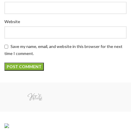
Website
Save my name, email, and website in this browser for the next
time I comment.