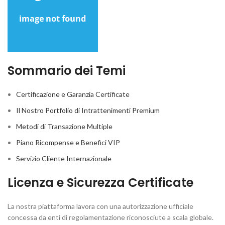
Sommario dei Temi
Certificazione e Garanzia Certificate
Il Nostro Portfolio di Intrattenimenti Premium
Metodi di Transazione Multiple
Piano Ricompense e Benefici VIP
Servizio Cliente Internazionale
Licenza e Sicurezza Certificate
La nostra piattaforma lavora con una autorizzazione ufficiale
concessa da enti di regolamentazione riconosciute a scala globale.