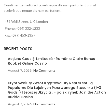
Condimentum adipiscing vel neque dis nam parturient orci at
scelerisque neque dis nam parturient.
451 Wall Street, UK, London
Phone: (064) 332-1233
Fax: (099) 453-1357
RECENT POSTS
Acțiune Ceas Și Limitează ◦ România Claim Bonus
Roobet Online Casino
August 7, 2026
No Comments
Kryptowaluty Zwrot Kryptowaluty Reprezentują
Popularne Dla Lojalnych Przerwanego Stosunku (1–3
Godz. ) I Lepszej Ukrycia . – polski rynek Join the Action
Budda Casino
August 7, 2026
No Comments