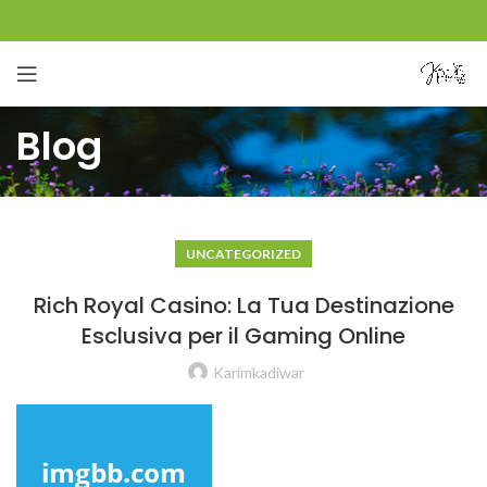
Blog
UNCATEGORIZED
Rich Royal Casino: La Tua Destinazione
Esclusiva per il Gaming Online
Karimkadiwar