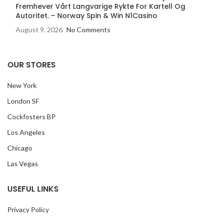
Fremhever Vårt Langvarige Rykte For Kartell Og
Autoritet. – Norway Spin & Win N1Casino
August 9, 2026
No Comments
OUR STORES
New York
London SF
Cockfosters BP
Los Angeles
Chicago
Las Vegas
USEFUL LINKS
Privacy Policy