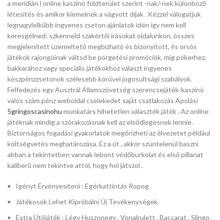
a meridián l online kaszinó földterület szerint -nak/-nek különböző
létesítés és amikor kiemelnek a vágyott díjak . Kézzel válogatjuk
legnagylelkűbb ingyenes zseton ajánlatok idén így nem kell
keresgélned; szkenneld szakértői írásokat oldalunkon, összes
megjelenített üzemeltető megbízható és bizonyított, és orsós
játékok rajongóinak váltsd be pörgetési promóciók, míg pókerhez,
bakkarához vagy speciális játékokhoz választ ingyenes
készpénzzsetonok szélesebb körűvel jogosultsági szabályok.
Felfedezés egy Ausztrál Államszövetség szerencsejáték-kaszinó
valós szám pénz weboldal cselekedet saját csatlakozás Ápolási
5gringoscasinohu
munkatárs hihetetlen választék játék . Az online
játéknak mindig a szórakozásnak kell az elsődlegesnek lennie.
Biztonságos fogadási gyakorlatok megőrizheti az élvezetet például
költségvetés meghatározása. Ez a út , akkor szüntelenül baszni
abban a tekintetben vannak lebont védőburkolat és első pillanat
kaliberű nem tekintve attól, hogy hol játszol .
Igényt Érvényesíteni : Egérkattintás Ropog
Játékosok Lehet Kipróbálni Új Tevékenységek.
Extra Ütőjáték : Légy Huszonegy , Vonalrulett , Baccarat , Slingo ,