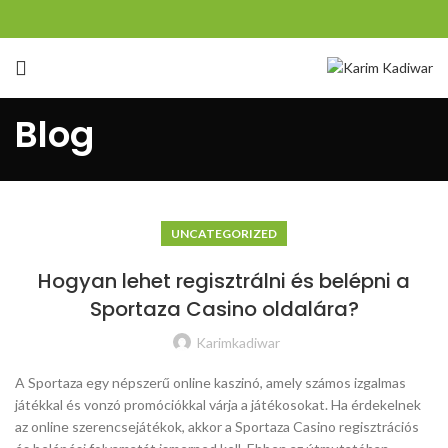
Blog
UNCATEGORIZED
Hogyan lehet regisztrálni és belépni a
Sportaza Casino oldalára?
Karimkadiwar
A Sportaza egy népszerű online kaszinó, amely számos izgalmas
játékkal és vonzó promóciókkal várja a játékosokat. Ha érdekelnek
az online szerencsejátékok, akkor a Sportaza Casino regisztrációs