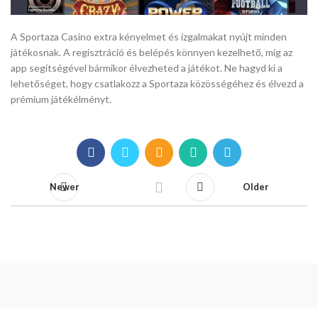
A Sportaza Casino extra kényelmet és izgalmakat nyújt minden
játékosnak. A regisztráció és belépés könnyen kezelhető, míg az
app segítségével bármikor élvezheted a játékot. Ne hagyd ki a
lehetőséget, hogy csatlakozz a Sportaza közösségéhez és élvezd a
prémium játékélményt.
Newer
Older