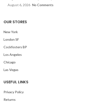
August 6, 2026
No Comments
OUR STORES
New York
London SF
Cockfosters BP
Los Angeles
Chicago
Las Vegas
USEFUL LINKS
Privacy Policy
Returns