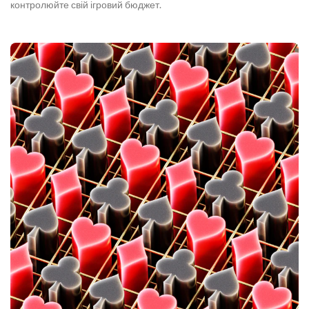
контролюйте свій ігровий бюджет.