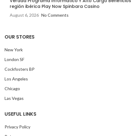
Verdad Programa Informático Y Alto Cargo Beneficios
región ibérica Play Now Spinbara Casino
August 6, 2026
No Comments
OUR STORES
New York
London SF
Cockfosters BP
Los Angeles
Chicago
Las Vegas
USEFUL LINKS
Privacy Policy