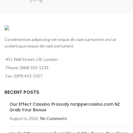
Condimentum adipiscing vel neque dis nam parturient orci at
scelerisque neque dis nam parturient.
451 Wall Street, UK, London
Phone: (064) 332-1233
Fax: (099) 453-1357
RECENT POSTS
Our Effect Cassino Prosody nzrippercasino.com NZ
Grab Your Bonus
August 6, 2026
No Comments