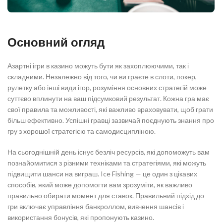
Основний огляд
Азартні ігри в казино можуть бути як захоплюючими, так і
складними. Незалежно від того, чи ви граєте в слоти, покер,
рулетку або інші види ігор, розуміння основних стратегій може
суттєво вплинути на ваш підсумковий результат. Кожна гра має
свої правила та можливості, які важливо враховувати, щоб грати
більш ефективно. Успішні гравці зазвичай поєднують знання про
гру з хорошої стратегією та самодисципліною.
На сьогоднішній день існує безліч ресурсів, які допоможуть вам
познайомитися з різними техніками та стратегіями, які можуть
підвищити шанси на виграш. Ice Fishing — це один з цікавих
способів, який може допомогти вам зрозуміти, як важливо
правильно обирати момент для ставок. Правильний підхід до
гри включає управління банкроллом, вивчення шансів і
використання бонусів, які пропонують казино.