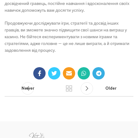
досвідчений гравець, постійне навчання і вдосконалення своїх
навичок допоможуть вам досягти успіху.
Продовжуючи досліджувати ігри, стратегії та досвід інших
гравців, ви зможете значно підвищити свої шанси на виграш у
казино. Не бійтеся експериментувати з новими іграми та
стратегіями, адже головне — це не лише виграти, а й отримати
задоволення від процесу.
Newer
Older