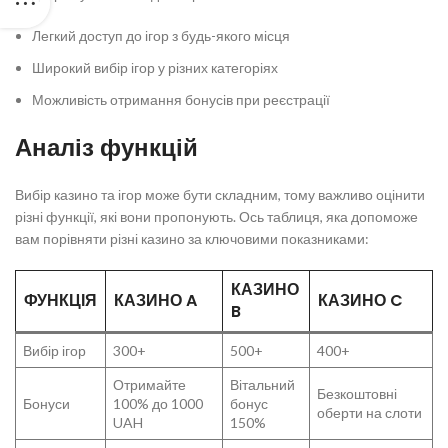
Легкий доступ до ігор з будь-якого місця
Широкий вибір ігор у різних категоріях
Можливість отримання бонусів при реєстрації
Аналіз функцій
Вибір казино та ігор може бути складним, тому важливо оцінити
різні функції, які вони пропонують. Ось таблиця, яка допоможе
вам порівняти різні казино за ключовими показниками:
КАЗИНО
ФУНКЦІЯ
КАЗИНО A
КАЗИНО C
B
Вибір ігор
300+
500+
400+
Отримайте
Вітальний
Безкоштовні
Бонуси
100% до 1000
бонус
оберти на слоти
UAH
150%