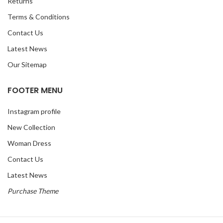
Returns
Terms & Conditions
Contact Us
Latest News
Our Sitemap
FOOTER MENU
Instagram profile
New Collection
Woman Dress
Contact Us
Latest News
Purchase Theme