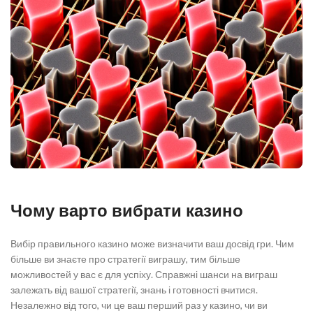
Чому варто вибрати казино
Вибір правильного казино може визначити ваш досвід гри. Чим
більше ви знаєте про стратегії виграшу, тим більше
можливостей у вас є для успіху. Справжні шанси на виграш
залежать від вашої стратегії, знань і готовності вчитися.
Незалежно від того, чи це ваш перший раз у казино, чи ви